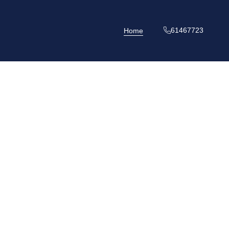
61467723
Home